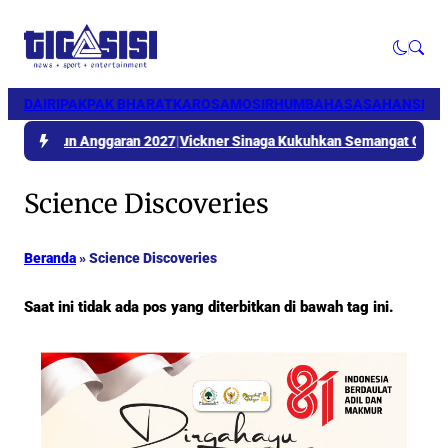
DAIRI
PAKPAK BHARAT
KARO
SAMOSIR
HUMBAHAS
ASAHAN
SIM
BD Tahun Anggaran 2027
|
Vickner Sinaga Kukuhkan Semangat Generasi M
Science Discoveries
Beranda
»
Science Discoveries
Saat ini tidak ada pos yang diterbitkan di bawah tag ini.